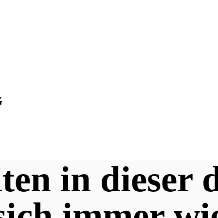
G
iten in dieser
sich immer wi