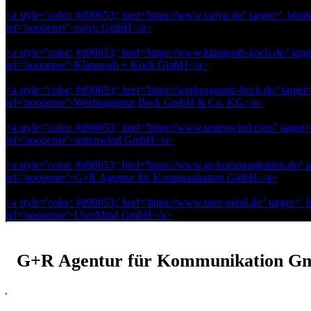
<a style='color: #d90053;' href='https://www.valyu.de/' target='_blank
rel='noopener'>valyu GmbH</a>
<a style='color: #d90053;' href='https://www.klapproth-koch.de/' targ
rel='noopener'>Klapproth + Koch GmbH</a>
<a style='color: #d90053;' href='https://werbeagentur-beck.de/' target
rel='noopener'>Werbeagentur Beck GmbH & Co. KG</a>
<a style='color: #d90053;' href='https://www.seitenwind.com/' target=
rel='noopener'>seitenwind GmbH</a>
<a style='color: #d90053;' href='https://www.gr-kommunikation.de/' t
rel='noopener'>G+R Agentur für Kommunikation GmbH</a>
<a style='color: #d90053;' href='https://www.user-mind.de/' target='_
rel='noopener'>UserMind GmbH</a>
G+R Agentur für Kommunikation 