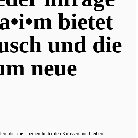
a•i•m bietet
usch und die
 um neue
offen über die Themen hinter den Kulissen und bleiben