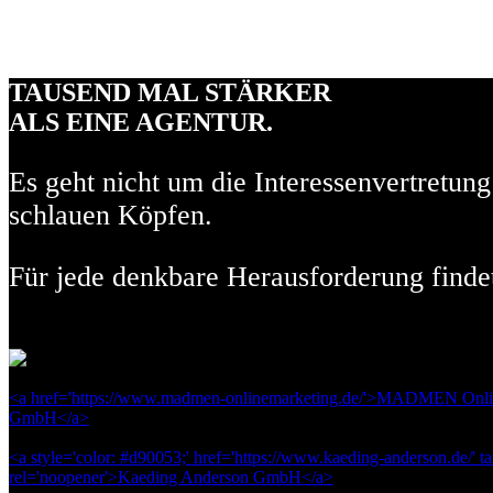
TAUSEND MAL STÄRKER
ALS EINE AGENTUR.
Es geht nicht um die Interessenvertretun
schlauen Köpfen.
Für jede denkbare Herausforderung findet
<a href='https://www.madmen-onlinemarketing.de/'>MADMEN Onli
GmbH</a>
<a style='color: #d90053;' href='https://www.kaeding-anderson.de/' ta
rel='noopener'>Kaeding Anderson GmbH</a>