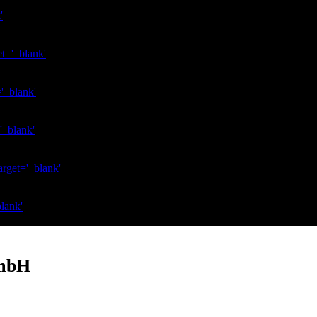
'
et='_blank'
='_blank'
'_blank'
arget='_blank'
blank'
GmbH